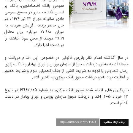
عمومی بانک اقتصادنوین، بانک بر
اساس تکالیف مقرر در مجمع عمومی
عادی سالیانه مورخ ۲۲ تیر ۱۴۰۴ ، در
حال حاضر برنامه افزایش سرمایه به
میزان ۷۰.۹۸۰ میلیارد ﷼ معادل
۲۹.۱۹ درصد از محل سود انباشته را
در دست اجرا دارد.
در سال گذشته اعلام نظر بازرس قانونی در خصوص این اقدام دریافت و
مستندات به منظور دریافت مجوز از سازمان بورس و اوراق بهادار و بانک مرکزی
ارسال شد، ولی با توجه به شرایط ناشی از جنگ تحمیلی سوم و شرایط حضور
و فعالیت نهاد ناظر، دریافت مجوز بانک مرکزی به تاخیر افتاد.
با پیگیری های انجام شده مجوز بانک مرکزی به شماره 61963/05 در تاریخ
23 خرداد 1405 اخذ و دریافت مجوز سازمان بورس و اوراق بهادار در دست
اقدام است.
لینک کوتاه مطلب:
https://tritanews.ir/?p=244874