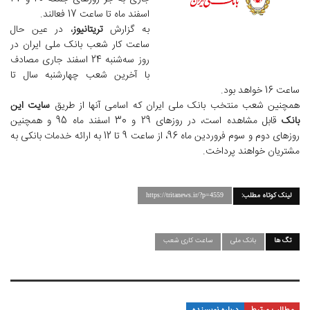
اسفند ماه تا ساعت 17 فعالند.
به گزارش
تریتانیوز
، در عین حال
ساعت کار شعب بانک ملی ایران در
روز سه‌شنبه 24 اسفند جاری مصادف
با آخرین شعب چهارشنبه سال تا
ساعت 16 خواهد بود.
همچنین شعب منتخب بانک ملی ایران که اسامی آنها از طریق
سایت این
بانک
قابل مشاهده است، در روزهای 29 و 30 اسفند ماه 95 و همچنین
روزهای دوم و سوم فروردین ماه 96، از ساعت 9 تا 12 به ارائه خدمات بانکی به
مشتریان خواهند پرداخت.
لینک کوتاه مطلب:
https://tritanews.ir/?p=4559
تگ ها
بانک ملی
ساعت کاری شعب