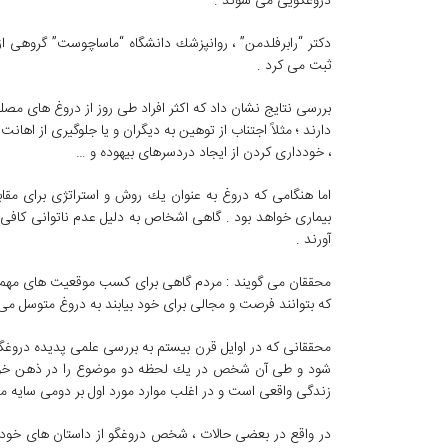
دروغگویی می شوند .
دكتر “رابرفلدمن” ، روانپزشك دانشگاه “ماساچوست” گروهی از 
ثبت می كرد .
بررسی نتایج نشان داد كه اكثر افراد طی روز از دروغ های مصلح
دارند ؛ مثلاً اجتناب از توهین به دیگران و یا جلوگیری از ا
، خودداری كردن از ایجاد دردسرهای بیهوده و …
اما هنگامی كه دروغ به عنوان یك روش و استراتژی برای مقابله
بیماری خواهد بود . گاهی اشخاص به دلیل عدم ناتوانی كافی 
آورند .
محققان می گویند : مردم گاهی برای كسب موقعیت های مهم كا
كه بتوانند فرصت و مجالی برای خود بیابند به دروغ متوسل می
محققانی كه در اوایل قرن بیستم به بررسی علمی پدیده دروغگو
شود و طی آن شخص در یك لحظه دو موضوع را در ذهن خود مر
زندگی واقعی است و در اغلب موارد مورد اول بر دومی سایه م
در واقع در بعضی حالات ، شخص دروغگو از داستان های خود به