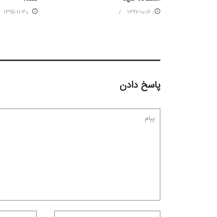
1397-10-16
1395-11-30
پاسخ دادن