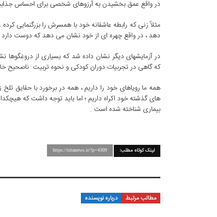
در واقع عمق بخشیدن به آرزوهای شخصی برای احساس جذابی
مثلاً زنی كه رابطه عاشقانه خود با همسرش را بزرگنمایی كرده
دهد ، در واقع چهره ای از خود نشان می دهد كه دوست دارد 
در آزمایشهای دیگر نشان داده شد كه بسیاری از دروغگوها 
كه گاهی در تجربیات دوران كودكی و نحوه تربیت ناصحیح خا
همه ما رویاهای خود را داریم ، همه در برخورد با حقایق تلخ
های گذشته خود اكراه داریم ؛ اما باید توجه داشت كه هیچكدام 
بیماری شناخته شده است .
لینک کوتاه مطلب:
https://tritanews.ir/?p=4309
مطالب مرتبط
درباره نویسنده