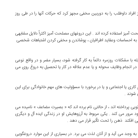
افراد داوطلب را به دوربین مخفی مجهز كرد كه حركات آنها را در طی روز
ت آمیز استفاده كرده اند . این دروغهای مصلحت آمیز اكثراً دلایل مشابهی
هانت به احساسات وعقاید اطرافیان ، پوشاندن و مخفی كردن اشتباهات شخصی
 با مشكلات روزمره دائماً به كار گرفته شود، بسیار مضر و در واقع نوعی
در انجام وظایف محوله و یا عدم علاقه در كار یا تحصیل به دروغ روی می
ری یا اجتماعی و یا در برخورد با مسؤولیت های مهم خانوادگی برای این
 شوند .
یی پرداخته اند ، از حالتی نام برده اند كه « بصیرت مضاعف » نامیده می
ور می كند . یكی مربوط به آرزوهایش او در زندگی ایده آل و دیگری
ی افكند ذهن را تحت تأثیر قرار می دهد .
 وجد می آید و از آنان لذت می برد. در بسیاری از این موارد دروغگویی