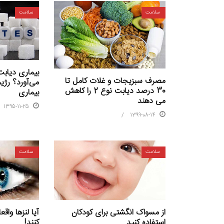
سلامت
سلامت
بیماری دیابت
مصرف سبزیجات و غلات کامل تا
می‌آورد؟ رژی
30 درصد دیابت نوع 2 را کاهش
بیماری
می دهند
1395-11-25
1399-08-14
سلامت
سلامت
از مسواک انگشتی برای کودکان
آیا لنزها واقع
استفاده کنید
کنند!