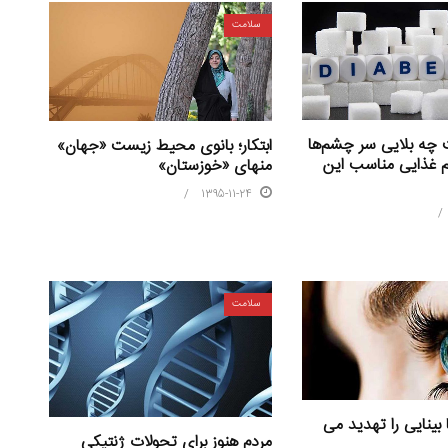
سلامت
 چه بلایی سر چشم‌ها
ابتکار؛ بانوی محیط زیست «جهان»
م غذایی مناسب این
منهای «خوزستان»
1395-11-24
سلامت
ا بینایی را تهدید می
مردم هنوز برای تحولات ژنتیکی