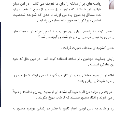
روایت های پر از مبالغه را برای ما تعریف می كنند . در این میان
افرادی نیز هستند كه بدون دلیل خاصی از صبح تا شب درباره
تمام مسائل به دروغ پناه می آورند تا حدی كه شنونده شخصیت
شخص دروغگو را همچون یك بیمار می پندارد .
د سعی كرده اند پاسخی برای این سوال بیابند كه چرا مردم در صحبت های
لیلی بر وجود نوعی بیماری روانی در شخص گوینده باشد ؟
داستانی كشورهای مختلف صورت گرفت ،
زایش جذابیت موضوع ، از مبالغه استفاده كرده اند ؛ در عین حال كه خود
همین سادگی نیست .
شانه ای از وجود مشكل روانی در نظر می گیرند كه می تواند شامل بیماری
یا خود شیفتگی روانی باشد .
در بعضی موارد نیز افراد دروغگو نشانه ای از وجود بیماری نداشته و صرفاً
 می شوند و انگار مجبور هستند كه تا شب دروغ بگویند .
رد و شاید به دلیل نوعی اجبار كاری یا فشار در زندگی روزمره مجبور به