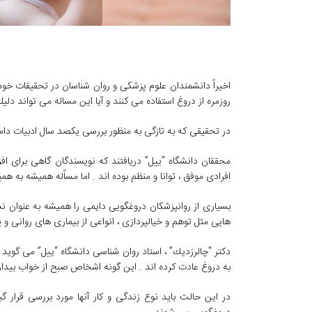
اخیراً دانشمندان علوم پزشكی و روان شناسان در تحقیقات خو
روزمره از دروغ استفاده می كنند و آیا این مساله می تواند د
در تحقیقی كه به تازگی به منظور بررسی یكصد سال ادبیات 
محققان دانشگاه “ییل” دریافتند كه نویسندگان گاهی برای اف
افرادی موفق ، توانا و منظم بوده اند . اما مساًله همیشه به 
بسیاری از روانپزشكان دروغگویی دایمی را همیشه به عنوان ن
هایی مثل توهم و خیالپردازی ، انواعی از بیماری های روانی و 
دكتر “چالرزدیك” ، استاد روان شناسی دانشگاه “ییل” می گوید : 
به دروغ عادت كرده اند . این گونه اشخاص صبح از خواب بیدار
در این حالت باید نوع زندگی و كار آنها مورد بررسی قرار گی