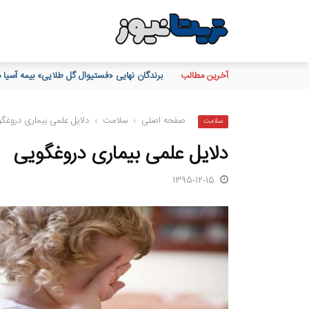
آخرین مطالب
برندگان نهایی «فستیوال گل طلایی» بیمه آس
صفحه اصلی
›
سلامت
›
دلایل علمی بیماری دروغگ
سلامت
دلایل علمی بیماری دروغگویی
1395-12-15