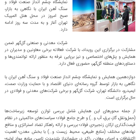
نمایشگاه چشم انداز صنعت فولاد و
سنگ آهن ایران با نگاهی به بازار،
صبح امروز در محل هتل المپیک
تهران آغاز و به مدت سه روز ادامه
دارد.
شرکت معدنی و صنعتی گل‌گهر ضمن
مشارکت در برگزاری این رویداد، با شرکت فعالانه برخی معاونین و مدیران در
همایش و پنل‌های اختصاصی و نیز برپایی غرفه به منظور ارائه توانمندی‌ها و
دستاوردهای منطقه گل‌گهر، حضوری فعال دارد.
دوازدهمین همایش و نمایشگاه چشم انداز صنعت فولاد و سنگ آهن ایران با
نگاهی به بازار توسط گروه رسانه‌ای دنیای اقتصاد و با حمایت وزارت صمت،
ایمیدرو، دانشگاه تهران، شرکت گل‌گهر و برخی شرکت‌های معدنی و فولادی در
حال برگزاری است.
از جمله محورهای این همایش شامل بررسی توازن توسعه زیرساخت‌ها
(حمل‌ونقل، گاز، برق، آب و…) و طرح جامع فولاد؛ سیاست‌های حاکمیتی در نظام
قیمت‌گذاری ارکان زنجیره‌ی فولاد؛ بررسی و ارائه راهکار تضاد استراتژی و منافع
نهادهای مختلف (منابع طبیعی، محیط زیست و…) با بخش معدن؛ اهمیت
اکتشافات و احیای معادن راکد در چشم‌انداز بلندمدت تامین منابع مواد اولیه؛