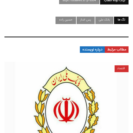
لینک کوتاه مطلب:
https://tritanews.ir/?p=8994
تگ ها
بانک ملی
پس انداز
حسین زاده
مطالب مرتبط
درباره نویسنده
اقتصاد