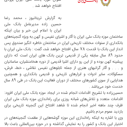
افتتاح خواهد شد .
به گزارش تریتانیوز ، محمد رضا
حسین زاده مدیرعامل بانک ملی
ایران با اعلام این خبر و بیان اینکه
ساختمان موزه بانک ملی ایران با آثار و اشیای نفیس و کهن به ویژه گنجینه‌های
بانکداری از سنوات مختلف تاریخی ایران در ساختمان خاطره انگیز صندوق پس
انداز این بانک با قدمت 78 سال، افتتاح خواهد شد، گفت : بانک ملی ایران با
حدود 89 سال سابقه یکی از قدیمی ترین بانک های ایران است که دارای
پیشینه کهن بوده و از این رو دارای اشیا قدیمی از دوره هخامنشیان، ساسانیان
و . . . و آثار گرانبهای هنری از جمله تابلوهای نفیس نقاشی ، خط، فرش،
مسکوکات، سایر ادوات و ابزارهای تاریخی و قدیمی بانکداری و همچنین
هدایایی از سوی کشورهای مختلف از دوران فعالیت این بانک در طی 89 سال
خدمت خود می‌باشد .
حسین‌زاده با تشریح اقدامات انجام شده در ایجاد موزه بانک ملی ایران افزود:
اقدامات متعدد و تلاش‌های شبانه‌ روزی برای راه‌اندازی موزه بانک ملی ایران
ظرف چند ماهه اخیر انجام شده تا شاهد افتتاح این گنجینه تاریخی برای
بازدید عموم مردم باشیم.
وی با اشاره به اینکه راه‌اندازی این موزه گوشه‌هایی از عظمت گنجینه‌های در
اختیار این بانک و کشور را به نمایش گذاشته و در حوزه بین‌المللی باعث بالا