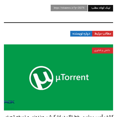
لینک کوتاه مطلب:
https://tritanews.ir/?p=20276
مطالب مرتبط
درباره نویسنده
دانش و فناوری