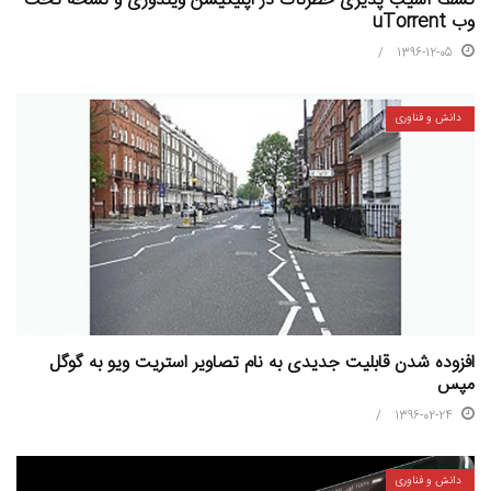
کشف آسیب پذیری خطرناک در اپلیکیشن ویندوزی و نسخه تحت
وب uTorrent
1396-12-05
دانش و فناوری
افزوده شدن قابلیت جدیدی به نام تصاویر استریت ویو به گوگل
مپس
1396-02-24
دانش و فناوری