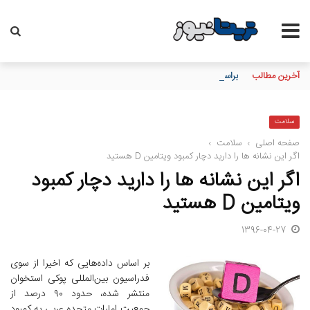
آخرین مطالب
براساس گزارش بانك مركزی؛ بانك ملت در رتبه نخست پرداخت تسهیلات
سلامت
صفحه اصلی
›
سلامت
›
اگر این نشانه ها را دارید دچار کمبود ویتامین D هستید
اگر این نشانه ها را دارید دچار کمبود
ویتامین D هستید
1396-04-27
بر اساس داده‌هایی که اخیرا از سوی
فدراسیون بین‌المللی پوکی استخوان
منتشر شده، حدود ۹۰ درصد از
جمعیت امارات متحده عربی به کمبود