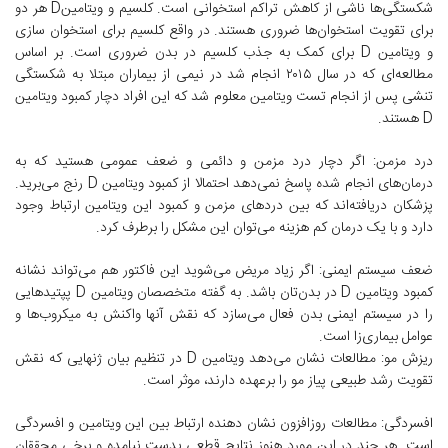
شکستگی‌ها ناشی از کاهش تراکم استخوانی است. کلسیم و ویتامین‌D هر دو
برای تقویت استخوان‌ها ضروری هستند. در واقع کلسیم برای استخوان سازی
و ویتامین D برای کمک به جذب کلسیم در بدن ضروری است. بر اساس
مطالعه‌ای که در سال ۲۰۱۵ انجام شد در نیمی از بیماران مبتلا به شکستگی
تنشی پس از انجام تست ویتامین معلوم شد که این افراد دچار کمبود ویتامین
D هستند.
درد مزمن: اگر دچار درد مزمن و دائمی و ضعف عمومی هستید که به
درمان‌های انجام شده پاسخ نمی‌دهد احتمالا از کمبود ویتامین D رنج می‌برید.
پزشکان دریافته‌اند که بین دردهای مزمن و کمبود این ویتامین‌ ارتباط وجود
دارد و با یک درمان کم هزینه می‌توان این مشکل را برطرف کرد.
ضعف سیستم ایمنی: اگر زیاد مریض می‌شوید این فاکتور هم می‌تواند نشانه
کمبود ویتامین D در بدن‌تان باشد. به گفته متخصصان ویتامین D پپتیدهایی
را در سیستم ایمنی بدن فعال می‌سازد که نقش آنها واکنش به میکروب‌ها و
عوامل بیماری‌زا است.
ریزش مو: مطالعات نشان می‌دهد ویتامین D در تنظیم بیان ژنهایی که نقش
تقویت رشد طبیعی پیاز مو را برعهده دارند، موثر است.
افسردگی: مطالعات روزافزون نشان دهنده ارتباط بین این ویتامین و افسردگی
است. هر چند در این مورد هنوز نتایج قطعی بدست نیامده و برخی محققان