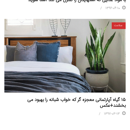
با مواد غذایی که اشتهایتان را کنترل می کند آشنا شوید
1396-04-10
سلامت
۱۵ گیاه آپارتمانی معجزه گر که خواب شبانه را بهبود می
بخشند+عکس
1397-03-13