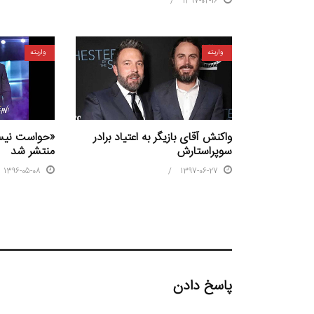
1397-02-16
واریته
واریته
واکنش آقای بازیگر به اعتیاد برادر
«حواست نیس
سوپراستارش
منتشر شد
1397-06-27
1396-05-08
پاسخ دادن