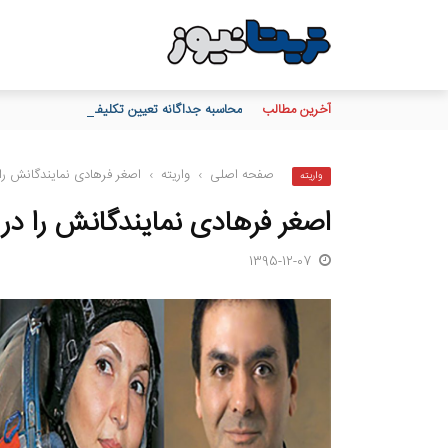
آخرین مطالب
محاسبه جداگانه تعیین تکلیف 80 درصد برگه چک‌های کاغذی و الکترونیکی هنگام درخواست دسته چک
صفحه اصلی
›
واریته
›
اصغر فرهادی نمایندگانش را 
واریته
اصغر فرهادی نمایندگانش را در 
1395-12-07