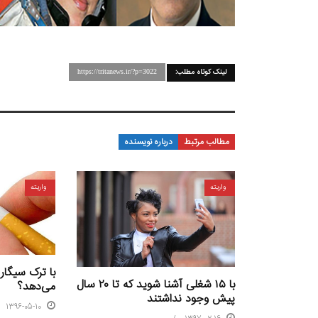
لینک کوتاه مطلب:
https://tritanews.ir/?p=3022
مطالب مرتبط
درباره نویسنده
واریته
واریته
با ترک سیگار
با ۱۵ شغلی آشنا شوید که تا ۲۰ سال
می‌دهد؟
پیش وجود نداشتند
1396-05-10