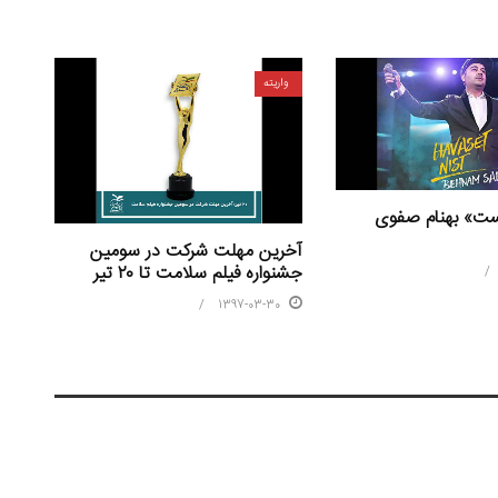
واریته
ت» بهنام صفوی
آخرین مهلت شرکت در سومین
جشنواره فیلم سلامت تا ۲۰ تیر
1397-03-30