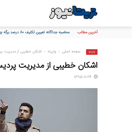
آخرین مطالب
محاسبه جداگانه تعیین تکلیف 80 درصد برگه چک‌های کاغذی و الکترونیکی هنگام درخواست دسته چک
صفحه اصلی
›
واریته
›
اشکان خطیبی از مدیریت پرد
واریته
اشکان خطیبی از مدیریت پردیس 
1395-11-24