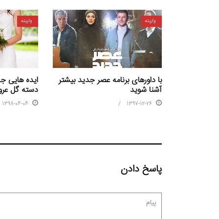
واریته
واریته
ایده هایی جذ
با داورهای برنامه عصر جدید بیشتر
دسته گل عرو
آشنا شوید
1398-04-04
1397-12-26
پاسخ دادن