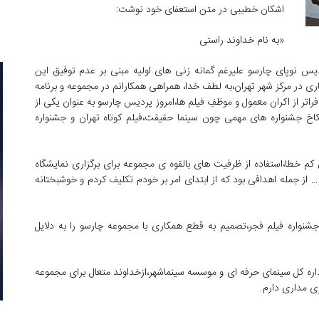
اشکان خطیبی در متن استعفای خود نوشت:
«به نام خداوند راستی
یس نوپای چارسو علیرغم گمانه زنی های اولیه مبنی بر عدم توفیق این
در مرکز شهر تهران،به لطف خدا، همراهی همکارانم در مجموعه و برنامه
ر از اکران معمول و موظفِ فیلم ها،امروز پردیس چارسو به عنوان یکی از
خ جشنواره های مهمی چون سینما حقیقت،فیلم کوتاه تهران و جشنواره
کم خطا،استفاده از ظرفیت های بالقوه ی مجموعه برای برگزاری نمایشگاه
از جمله اهدافی بود که از ابتدای امر بر خودم تکلیف کردم و خوشبختانه
مام سی و پنجمین جشنواره فیلم فجر،تصمیم به قطع همکاری با مجموعه چارسو را به دلایل
داره کل سینمای حرفه ای و موسسه سینماشهر،ازخداوند متعال برای مجموعه
ی مداری دارم.