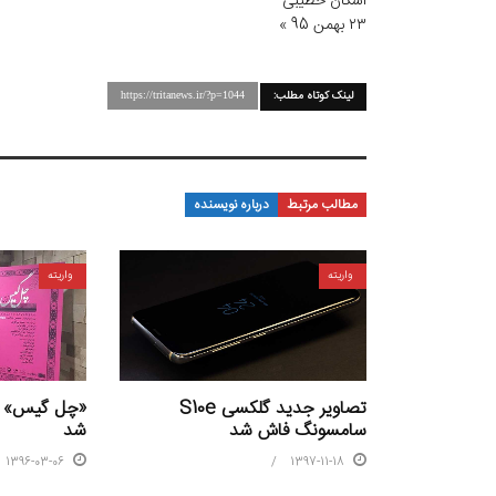
اشکان خطیبی
٢٣ بهمن 95 »
لینک کوتاه مطلب:
https://tritanews.ir/?p=1044
مطالب مرتبط
درباره نویسنده
واریته
واریته
تصاویر جدید گلکسی S10e
«چل گیس» ب
سامسونگ فاش شد
شد
1397-11-18
1396-03-06