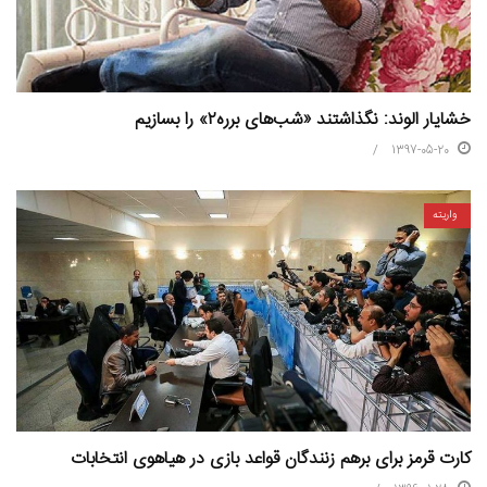
خشایار الوند: نگذاشتند «شب‌های برره۲» را بسازیم
1397-05-20
واریته
کارت قرمز برای برهم زنندگان قواعد بازی در هیاهوی انتخابات