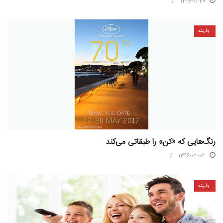
1396-01-28
واریته
رنگ‌هایی که «کن» را طبقاتی می‌کند
1396-03-03
واریته