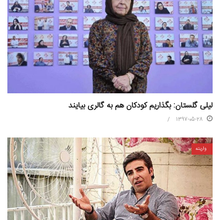
لیلی گلستان: بگذاریم کودکان هم به گالری‌ بیایند
1397-05-28
واریته