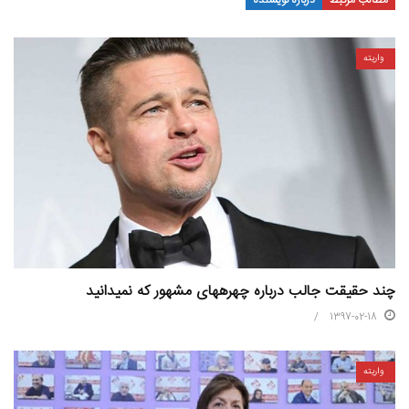
مطالب مرتبط
درباره نویسنده
واریته
چند حقیقت جالب درباره چهره‎های مشهور که نمی‎دانید
1397-02-18
واریته